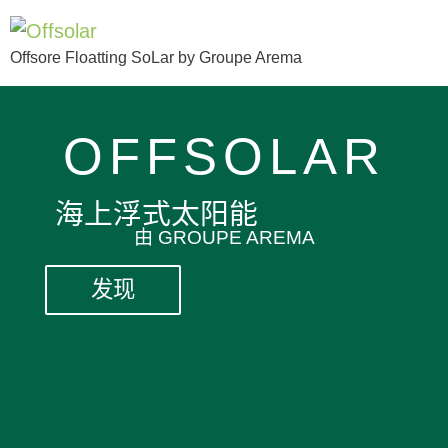
Offsore Floatting SoLar by Groupe Arema
OFFSOLAR
海上浮式太阳能
由 GROUPE AREMA
发现