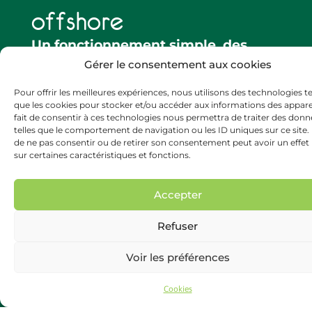
offshore
Un fonctionnement simple, des
coûts optimisés et un potentiel
Gérer le consentement aux cookies
illimité.
Pour offrir les meilleures expériences, nous utilisons des technologies te
OFFSOLAR représente une avancée
que les cookies pour stocker et/ou accéder aux informations des apparei
révolutionnaire dans le secteur de la
fait de consentir à ces technologies nous permettra de traiter des donn
technologie solaire flottante offshore. Son
telles que le comportement de navigation ou les ID uniques sur ce site. L
assemblage simple, sa conception rentable
de ne pas consentir ou de retirer son consentement peut avoir un effet 
sur certaines caractéristiques et fonctions.
et
son potentiel inégalé
en font un leader
parmi les solutions innovantes en matière
d'énergie renouvelable. Éprouvés par des
Accepter
tests en conditions réelles, nos prototypes
ont fait preuve d'une résilience
Refuser
remarquable dans des conditions
météorologiques marines difficiles.
Voir les préférences
OFFSOLAR apparaît comme une solution
solaire flottante pratique et efficace, bien
Cookies
adaptée au développement
rapide et
important
des énergies marines